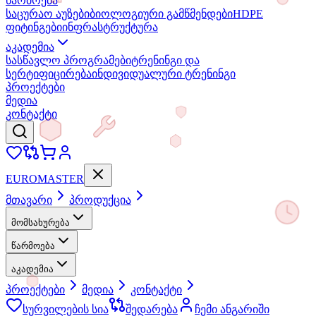
წარმოება
საცურაო აუზები
ბიოლოგიური გამწმენდები
HDPE
ფიტინგები
ინფრასტრუქტურა
აკადემია
სასწავლო პროგრამები
ტრენინგი და
სერტიფიცირება
ინდივიდუალური ტრენინგი
პროექტები
მედია
კონტაქტი
EURO
MASTER
მთავარი
პროდუქცია
მომსახურება
წარმოება
აკადემია
პროექტები
მედია
კონტაქტი
სურვილების სია
შედარება
ჩემი ანგარიში