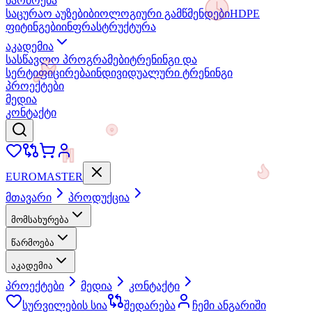
წარმოება
საცურაო აუზები
ბიოლოგიური გამწმენდები
HDPE
ფიტინგები
ინფრასტრუქტურა
აკადემია
სასწავლო პროგრამები
ტრენინგი და
სერტიფიცირება
ინდივიდუალური ტრენინგი
პროექტები
მედია
კონტაქტი
EURO
MASTER
მთავარი
პროდუქცია
მომსახურება
წარმოება
აკადემია
პროექტები
მედია
კონტაქტი
სურვილების სია
შედარება
ჩემი ანგარიში