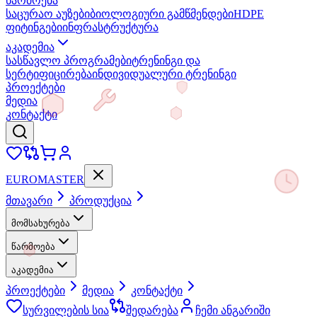
წარმოება
საცურაო აუზები
ბიოლოგიური გამწმენდები
HDPE
ფიტინგები
ინფრასტრუქტურა
აკადემია
სასწავლო პროგრამები
ტრენინგი და
სერტიფიცირება
ინდივიდუალური ტრენინგი
პროექტები
მედია
კონტაქტი
EURO
MASTER
მთავარი
პროდუქცია
მომსახურება
წარმოება
აკადემია
პროექტები
მედია
კონტაქტი
სურვილების სია
შედარება
ჩემი ანგარიში